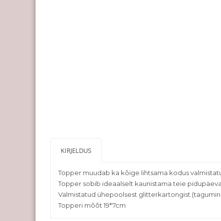
KIRJELDUS
Topper muudab ka kõige lihtsama kodus valmistatud
Topper sobib ideaalselt kaunistama teie pidupäeva t
Valmistatud ühepoolsest glitterkartongist (tagumin
Topperi mõõt 19*7cm