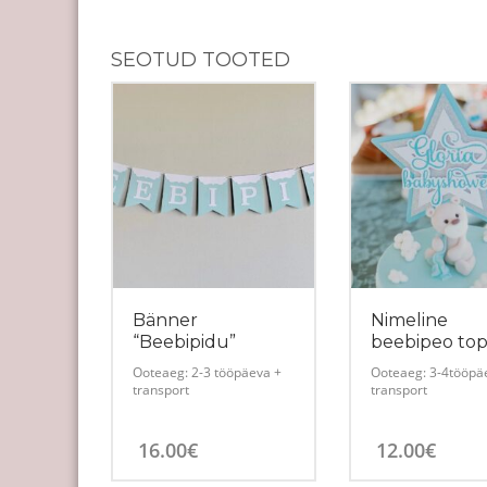
SEOTUD TOOTED
Bänner
Nimeline
“Beebipidu”
beebipeo to
Ooteaeg: 2-3 tööpäeva +
Ooteaeg: 3-4tööpä
transport
transport
16.00
€
12.00
€