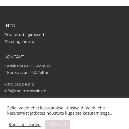
INFO
Privaatsustingimused
Ostutingimused
KONTAKT
Kadaka tee 63 C-korpus
1. korrus ruum 142, Tallinn
+ 372 533 08 616
info@meisterdisain.ee
Sellel veebilehel kasutatakse küpsiseid. Veebilehe
kasutamist jätkates nõustute küpsiste kasutamisega..
Küpsiste seaded
NÕUSTUN
© 2023 Kõik õigused kaitstud.