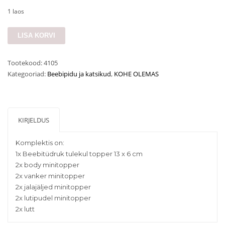
1 laos
Beebipeo
LISA KORVI
topperite
komplekt
Tootekood:
4105
kogus
Kategooriad:
Beebipidu ja katsikud
,
KOHE OLEMAS
KIRJELDUS
Komplektis on:
1x Beebitüdruk tulekul topper 13 x 6 cm
2x body minitopper
2x vanker minitopper
2x jalajäljed minitopper
2x lutipudel minitopper
2x lutt