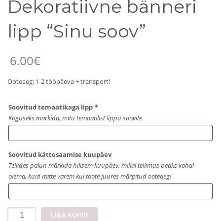
Dekoratiivne bänneri
lipp “Sinu soov”
6.00
€
Ooteaeg: 1-2 tööpäeva + transport!
Soovitud temaatikaga lipp
*
Koguseks märkida, mitu temaatilist lippu soovite.
Soovitud kättesaamise kuupäev
Tellides palun märkida hilisem kuupäev, millal tellimus peaks kohal
olema, kuid mitte varem kui toote juures märgitud ooteaeg!
Dekoratiivne
LISA KORVI