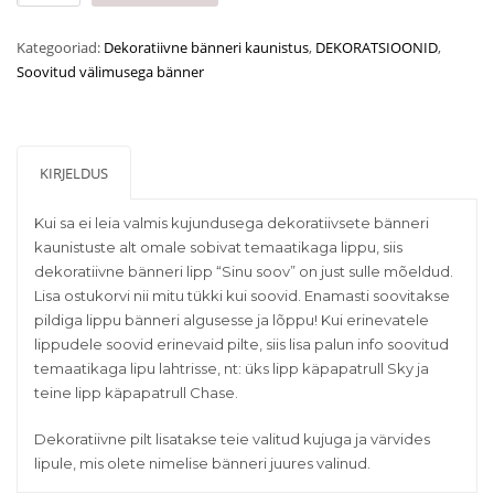
bänneri
lipp
Kategooriad:
Dekoratiivne bänneri kaunistus
,
DEKORATSIOONID
,
“Sinu
Soovitud välimusega bänner
soov”
kogus
KIRJELDUS
Kui sa ei leia valmis kujundusega dekoratiivsete bänneri
kaunistuste alt omale sobivat temaatikaga lippu, siis
dekoratiivne bänneri lipp “Sinu soov” on just sulle mõeldud.
Lisa ostukorvi nii mitu tükki kui soovid. Enamasti soovitakse
pildiga lippu bänneri algusesse ja lõppu! Kui erinevatele
lippudele soovid erinevaid pilte, siis lisa palun info soovitud
temaatikaga lipu lahtrisse, nt: üks lipp käpapatrull Sky ja
teine lipp käpapatrull Chase.
Dekoratiivne pilt lisatakse teie valitud kujuga ja värvides
lipule, mis olete nimelise bänneri juures valinud.