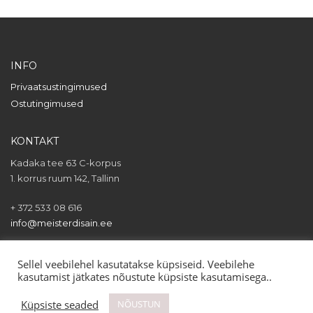
on
mitu
varianti.
Valikuid
saab
INFO
teha
Privaatsustingimused
tootelehel.
Ostutingimused
KONTAKT
Kadaka tee 63 C-korpus
1. korrus ruum 142, Tallinn
+ 372 533 08 616
info@meisterdisain.ee
Sellel veebilehel kasutatakse küpsiseid. Veebilehe
kasutamist jätkates nõustute küpsiste kasutamisega..
Küpsiste seaded
NÕUSTUN