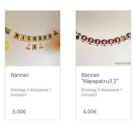
Sellel
tootel
on
mitu
varianti.
Valikuid
saab
teha
tootelehel.
Bänner
Bänner
“Käpapatrull 2”
Ooteaeg: 3-4tööpäeva +
Ooteaeg: 3-4tööpäeva +
transport
transport
3.00
€
4.00
€
Sellel
tootel