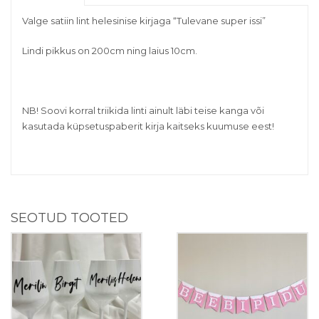
Valge satiin lint helesinise kirjaga “Tulevane super issi”
Lindi pikkus on 200cm ning laius 10cm.
NB! Soovi korral triikida linti ainult läbi teise kanga või
kasutada küpsetuspaberit kirja kaitseks kuumuse eest!
SEOTUD TOOTED