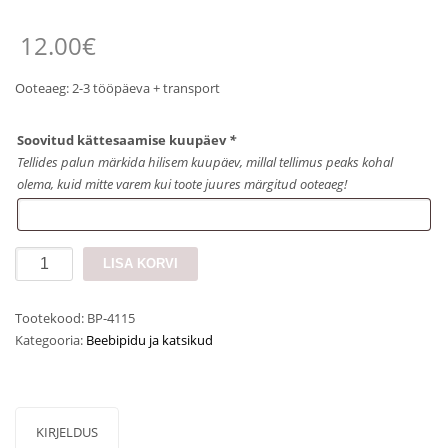
12.00
€
Ooteaeg: 2-3 tööpäeva + transport
Soovitud kättesaamise kuupäev
*
Tellides palun märkida hilisem kuupäev, millal tellimus peaks kohal
olema, kuid mitte varem kui toote juures märgitud ooteaeg!
Lint
LISA KORVI
"Tulevane
super
Tootekood:
BP-4115
issi"
Kategooria:
Beebipidu ja katsikud
kogus
KIRJELDUS