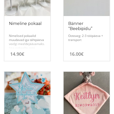
Nimeline pokaal
Bänner
“Beebipidu”
Nimelised pokaalid
Ooteaeg: 2-3 tööpäeva +
muudavad iga tähtpäeva
transport
veelgi meeldejäävamaks.
Lisa pokaalile nimi,
kuupäev, tekst või muu
14.90
€
16.00
€
soovitud kujundus ning
loo kordumatu kingitus
või peokaunistus
sünnipäevaks,
pulmadeks,
tüdrukuteõhtuks või
muuks eriliseks
sündmuseks.