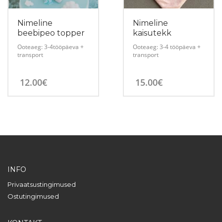
Nimeline
Nimeline
beebipeo topper
kaisutekk
Ooteaeg: 3-4tööpäeva +
Ooteaeg: 3-4 tööpäeva +
transport
transport
12.00
€
15.00
€
INFO
Privaatsustingimused
Ostutingimused