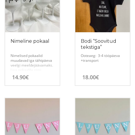
Nimeline pokaal
Bodi “Soovitud
tekstiga”
Nimelised pokaalid
Ooteaeg:
3-4 tööpäeva
muudavad iga tähtpäeva
+transport
veelgi meeldejäävamaks.
Lisa pokaalile nimi,
kuupäev, tekst või muu
14.90
€
18.00
€
soovitud kujundus ning
loo kordumatu kingitus
Sellel
või peokaunistus
sünnipäevaks,
tootel
pulmadeks,
on
tüdrukuteõhtuks või
muuks eriliseks
mitu
sündmuseks.
varianti.
Valikuid
saab