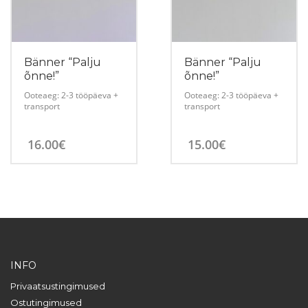
teha
tootelehel.
Bänner “Palju
Bänner “Palju
õnne!”
õnne!”
Ooteaeg: 2-3 tööpäeva +
Ooteaeg: 2-3 tööpäeva +
transport
transport
16.00
€
15.00
€
INFO
Privaatsustingimused
Ostutingimused